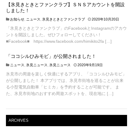
【氷見きときとファンクラブ】ＳＮＳアカウントを開設
しました！
2
お知らせ
,
ニュース
,
氷見きときとファンクラブ
2020年10月20日
0
「氷見きときとファンクラブ」のFacebookとInstagramのアカウ
2
ントを開設しました。ぜひフォローしてください！
0
年
■Facebook■ https://www.facebook.com/himikito2fa […]
1
0
「ココシルひみモビ」が公開されました！
月
2
2
ニュース
,
氷見ニュース
,
氷見ニュース
2020年9月19日
2
0
日
氷見市の周遊を楽しく快適にするアプリ、「ココシルひみモビ」
2
が公開しました！ 本アプリでは、氷見市街地を巡ることが出来
0
年
る小型電気自動車「ヒミカ」を予約することが可能です。 ま
1
た、氷見市街地のおすすめ周遊スポットを、現在地に […]
0
月
2
日
ARCHIVES