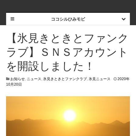
ココシルひみモビ
【氷見きときとファンク
ラブ】ＳＮＳアカウント
を開設しました！
お知らせ
,
ニュース
,
氷見きときとファンクラブ
,
氷見ニュース
2020年
2
10月20日
0
2
0
年
1
0
月
2
2