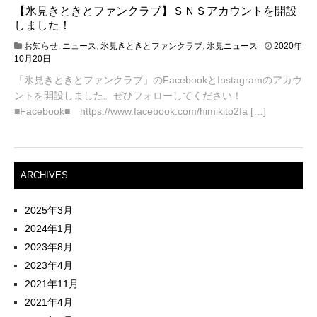
【氷見きときとファンクラブ】ＳＮＳアカウントを開設
しました！
お知らせ
,
ニュース
,
氷見きときとファンクラブ
,
氷見ニュース
2020年
2
10月20日
0
「氷見きときとファンクラブ」のFacebookとInstagramのアカウ
2
ントを開設しました。ぜひフォローしてください！
0
年
■Facebook■ https://www.facebook.com/himikito2fa […]
1
0
月
2
2
ARCHIVES
日
2025年3月
2024年1月
2023年8月
2023年4月
2021年11月
2021年4月