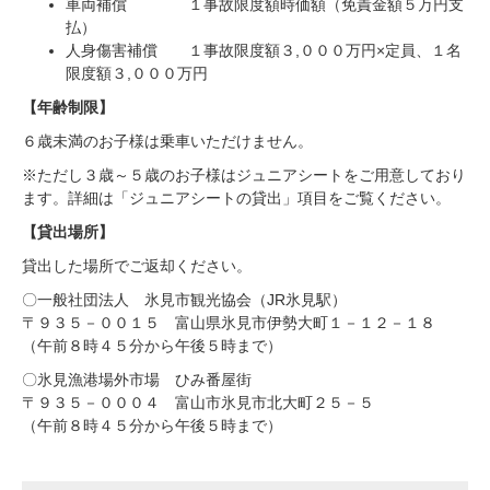
車両補償 １事故限度額時価額（免責金額５万円支
払）
人身傷害補償 １事故限度額３,０００万円×定員、１名
限度額３,０００万円
【年齢制限】
６歳未満のお子様は乗車いただけません。
※ただし３歳～５歳のお子様はジュニアシートをご用意しており
ます。詳細は「ジュニアシートの貸出」項目をご覧ください。
【貸出場所】
貸出した場所でご返却ください。
〇一般社団法人 氷見市観光協会（JR氷見駅）
〒９３５－００１５ 富山県氷見市伊勢大町１－１２－１８
（午前８時４５分から午後５時まで）
〇氷見漁港場外市場 ひみ番屋街
〒９３５－０００４ 富山市氷見市北大町２５－５
（午前８時４５分から午後５時まで）