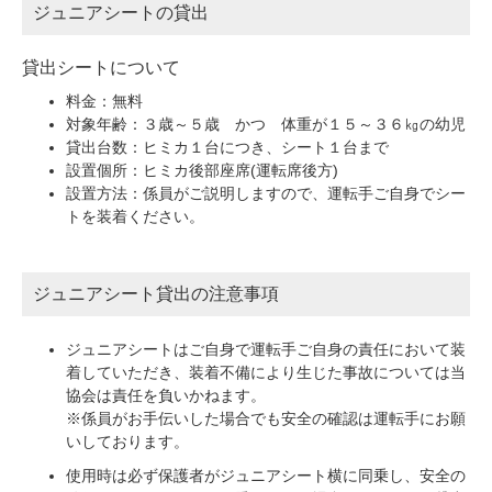
ジュニアシートの貸出
貸出シートについて
料金：無料
対象年齢：３歳～５歳 かつ 体重が１５～３６㎏の幼児
貸出台数：ヒミカ１台につき、シート１台まで
設置個所：ヒミカ後部座席(運転席後方)
設置方法：係員がご説明しますので、運転手ご自身でシー
トを装着ください。
ジュニアシート貸出の注意事項
ジュニアシートはご自身で運転手ご自身の責任において装
着していただき、装着不備により生じた事故については当
協会は責任を負いかねます。
※係員がお手伝いした場合でも安全の確認は運転手にお願
いしております。
使用時は必ず保護者がジュニアシート横に同乗し、安全の