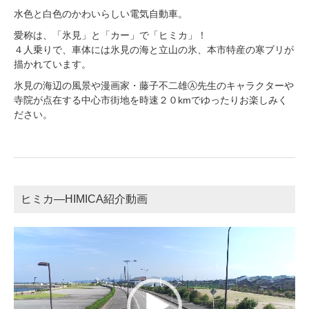
水色と白色のかわいらしい電気自動車。
愛称は、「氷見」と「カー」で「ヒミカ」！
４人乗りで、車体には氷見の海と立山の氷、本市特産の寒ブリが
描かれています。
氷見の海辺の風景や漫画家・藤子不二雄Ⓐ先生のキャラクターや
寺院が点在する中心市街地を時速２０kmでゆったりお楽しみく
ださい。
ヒミカ―HIMICA紹介動画
動
画
プ
レ
ー
ヤ