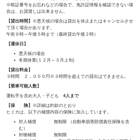
※暗証番号をお忘れなどの場合で、免許証情報を確認できない場
合は、お貸渡しは出来ません。
【貸出時間】
※悪天候の場合は貸出を休止またはキャンセルさせ
て頂く場合があります。
午前９時～午後５時まで（最終貸出午後２時）
【運休日】
悪天候の場合
冬期休業(１２月～３月上旬)
【貸出料金】
３時間 ２，０００円※３時間を超えての貸出はできません。
【乗車可能人数】
運転手を含め大人・子ども
4人まで
【保 険】
※詳細は約款のとおり
ヒミカは、以下の補償内容の保険に加入しています。
対人補償 無制限 （自動車損害賠償責任保険を含
む）
対物補償 無制限