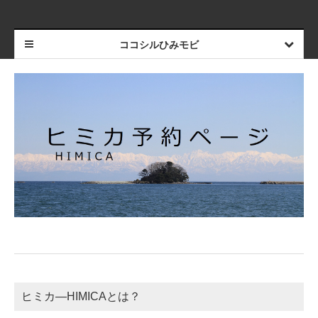
ココシルひみモビ
ヒミカ―HIMICAとは？