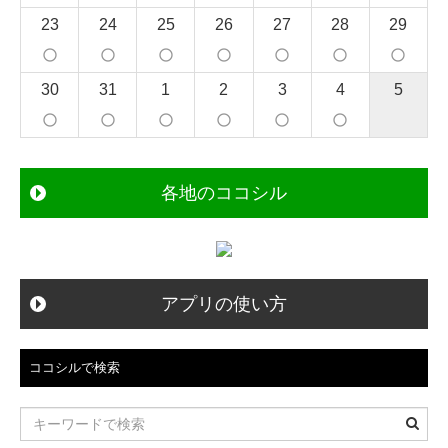
23
24
25
26
27
28
29
panorama_fish_eye
panorama_fish_eye
panorama_fish_eye
panorama_fish_eye
panorama_fish_eye
panorama_fish_eye
panorama_fish_eye
30
31
1
2
3
4
5
panorama_fish_eye
panorama_fish_eye
panorama_fish_eye
panorama_fish_eye
panorama_fish_eye
panorama_fish_eye
各地のココシル
アプリの使い方
ココシルで検索