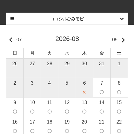
ココシルひみモビ
2026-08
keyboard_arrow_left
keyboard_arrow_right
07
09
日
月
火
水
木
金
土
26
27
28
29
30
31
1
2
3
4
5
6
7
8
close
panorama_fish_eye
panorama_fish_eye
9
10
11
12
13
14
15
panorama_fish_eye
panorama_fish_eye
panorama_fish_eye
panorama_fish_eye
panorama_fish_eye
panorama_fish_eye
panorama_fish_eye
16
17
18
19
20
21
22
panorama_fish_eye
panorama_fish_eye
panorama_fish_eye
panorama_fish_eye
panorama_fish_eye
panorama_fish_eye
panorama_fish_eye